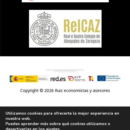
Copyright © 2026 Ruiz economistas y asesores
Utilizamos cookies para ofrecerte la mejor experiencia en
Política de privacidad
/
Aviso Legal
/
Política de cookies
/
nuestra web.
Puedes aprender más sobre qué cookies utilizamos o
Accesibilidad
desactivarlas en los
ajustes
.